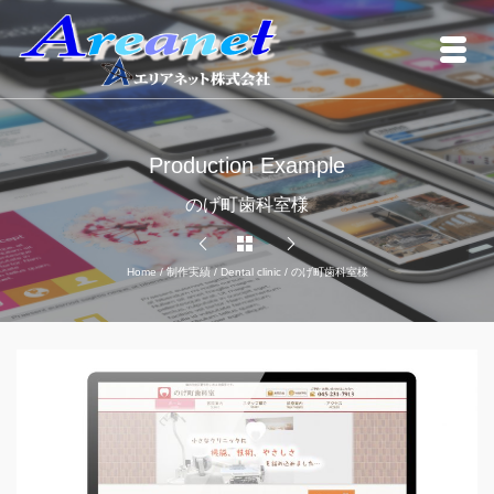
Production Example
のげ町歯科室様
Home
/
制作実績
/
Dental clinic
/
のげ町歯科室様