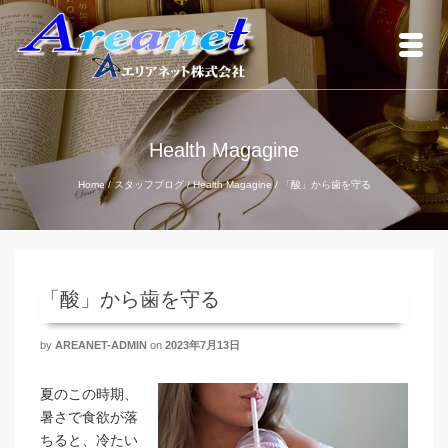
Health Magagine
Home
/
スタッフブログ
/
Health Magagine
/
「酸」から歯を守る
「酸」から歯を守る
by
AREANET-ADMIN
on
2023年7月13日
夏のこの時期、
暑さで食欲が落
ちると、冷たい