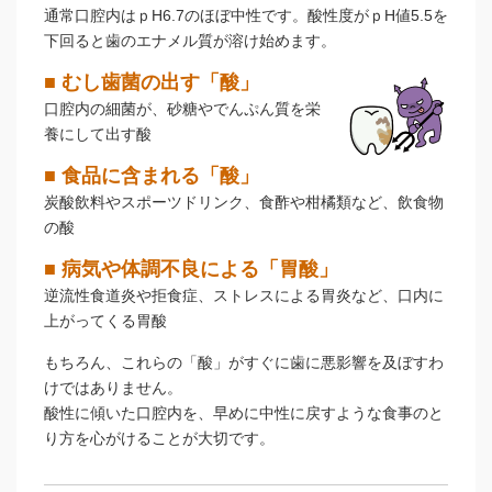
通常口腔内はｐH6.7のほぼ中性です。酸性度がｐH値5.5を
下回ると歯のエナメル質が溶け始めます。
■ むし歯菌の出す「酸」
口腔内の細菌が、砂糖やでんぷん質を栄
養にして出す酸
■ 食品に含まれる「酸」
炭酸飲料やスポーツドリンク、食酢や柑橘類など、飲食物
の酸
■ 病気や体調不良による「胃酸」
逆流性食道炎や拒食症、ストレスによる胃炎など、口内に
上がってくる胃酸
もちろん、これらの「酸」がすぐに歯に悪影響を及ぼすわ
けではありません。
酸性に傾いた口腔内を、早めに中性に戻すような食事のと
り方を心がけることが大切です。