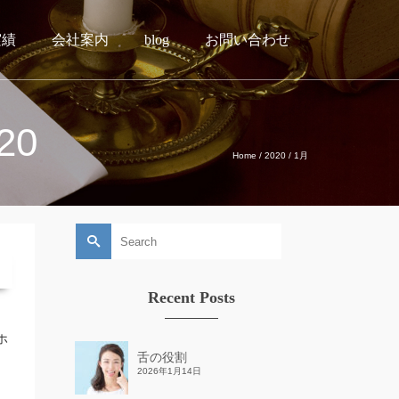
実績
会社案内
blog
お問い合わせ
20
Home
/
2020
/
1月
Search
for:
Recent Posts
ホ
舌の役割
2026年1月14日