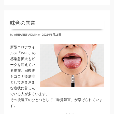
味覚の異常
by
AREANET-ADMIN
on
2022年8月15日
新型コロナウイ
ルス「BA.5」の
感染急拡大もピ
ークを迎えてい
る現在、回復後
もコロナ後遺症
としてさまざま
な症状に苦しん
でいる人が多くいます。
その後遺症のひとつとして「味覚障害」が挙げられていま
す。