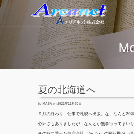
Mo
夏の北海道へ
by
MASA
on
2022年11月30日
９月の終わり、仕事で札幌へ出張。な、なんと20
心細さもありましたが、なんとか無事行ってまい
その時に乗った航空会社（Air Do）の飛行機が