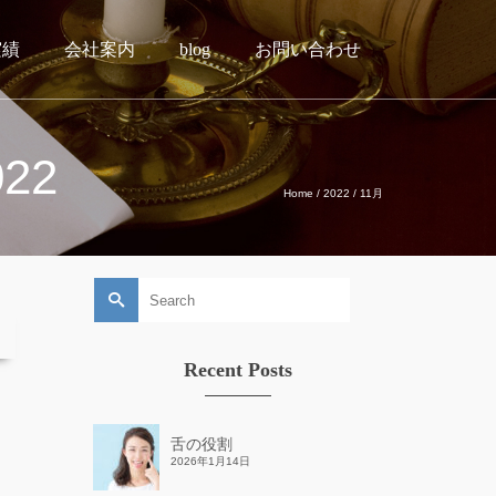
実績
会社案内
blog
お問い合わせ
022
Home
/
2022
/
11月
Search
for:
Recent Posts
舌の役割
2026年1月14日