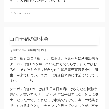
笑）、大満足のランチでした♪(´ε｀ )
Riepon Gourmet
コロナ禍の誕生会
by
RIEPON
on
2020年7月13日
コロナ禍もコロナ禍、、、飲食店から誕生月に利用出来る
クーポン付きDMが届いていたにも関わらず、行くのはお
ろか、そもそも今年は残念ながら緊急事態宣言発令中に誕
生日が来てしまい、その日はお店自体急に休業になってし
まいまして。泣
クーポン付きDMには誕生日当日来店にはさらなる特別特
典が、と書いてあり、しかも今年は平日ではなく休日に誕
生日だったので、これならば家族で行けて、当日の特典ま
で得られるまたとないチャンスと思っていましたが、不要