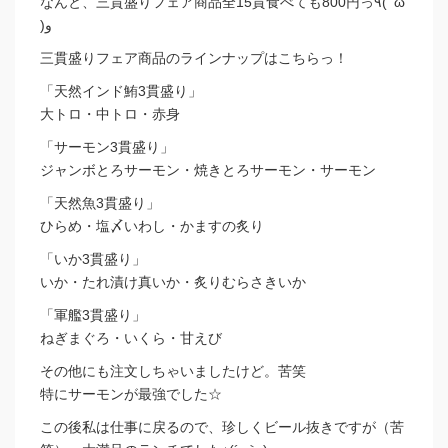
なんと、三貫盛りフェア商品全15貫食べても800円っ٩( ‘ω’
)و
三貫盛りフェア商品のラインナップはこちらっ！
「天然インド鮪3貫盛り」
大トロ・中トロ・赤身
「サーモン3貫盛り」
ジャンボとろサーモン・焼きとろサーモン・サーモン
「天然魚3貫盛り」
ひらめ・塩〆いわし・かますの炙り
「いか3貫盛り」
いか・たれ漬け真いか・炙りむらさきいか
「軍艦3貫盛り」
ねぎまぐろ・いくら・甘えび
その他にも注文しちゃいましたけど。苦笑
特にサーモンが最強でした☆
この後私は仕事に戻るので、珍しくビール抜きですが（苦