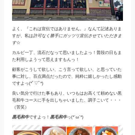
よく、『これは宣伝ではありません。』なんて記述ありま
すが、私は
許可なく勝手にガッツリ宣伝させていただきま
す
☆
カルビ一丁、流石だなって思いましたよっ！普段の日もま
た利用しようって思えますもんっ！
顧客がこうして欲しい、こう言って欲しい、と思っていた
事に対し、百点満点だったので、純粋に嬉しかったし感動
ですよっ(*ﾟ▽ﾟ*)
良い気分で行けた事もあり、いつもはお高くて頼めない黒
毛和牛コースに手を出しちゃいました、調子こいて・・・
（苦笑）
黒毛和牛
ですよっ！
黒毛和牛
っ(*´ω`*)