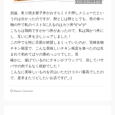
勿論、炙り焼き親子丼がおそらくイチ押しメニューだとい
うのは分かったのですが、卵とじは卵とじでも、世の食べ
物の中で私のベスト3に入るのはカツ丼*\(^o^)/*
こちらは鶏肉ですがかつ丼があったので、私は鶏かつ丼に
し、互いに丼を少しシェアしました！
この中でも特に旦那が絶賛しまくっていたのが、宮崎名物
チキン南蛮で、こんな美味しいチキン南蛮を食べたのは生
まれて初めてばりの褒めっぷりでした。笑
確かに、揚げているのにチキンがフワッフワ、決してパサ
パサの肉でもなく絶妙でした！
こんなに美味しいものを沢山いただけコスパ最高でしたの
で、是非またリピしたいお店です(^_-)
Riepon Gourmet