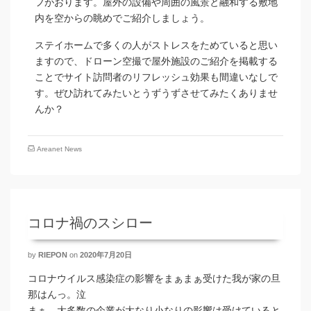
フがおります。屋外の設備や周囲の風景と融和する敷地
内を空からの眺めでご紹介しましょう。
ステイホームで多くの人がストレスをためていると思い
ますので、ドローン空撮で屋外施設のご紹介を掲載する
ことでサイト訪問者のリフレッシュ効果も間違いなしで
す。ぜひ訪れてみたいとうずうずさせてみたくありませ
んか？
Areanet News
コロナ禍のスシロー
by
RIEPON
on
2020年7月20日
コロナウイルス感染症の影響をまぁまぁ受けた我が家の旦
那はんっ。泣
まぁ、大多数の企業が大なり小なりの影響は受けていると