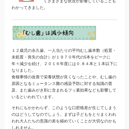
くさまざまな状況が影響していることも
わかってきました。
１２歳児の永久歯、一人当たりの平均むし歯本数（処置・
未処置・喪失の合計）が１９７０年代の5本をピークに
年々減少を続け、２０１６年度には０.８４本と１本以下に
なりました。
食糧事情の改善で栄養状態が良くなったことや、むし歯の
原因となるミュータンス菌の感染予防に対する知識の普
及、また歯みがき剤に含まれるフッ素効果なども影響して
いるといわれています。
それにもかかわらず、このような口腔格差が生じてしまう
のはどうしてなのでしょう。まずは子どもをとりまくわれ
われ大人たちの意識の差を縮めていくことが大切なのかも
しれません。