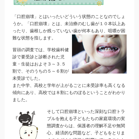
「口腔崩壊」とはいったいどういう状態のことなのでしょ
うか。「口腔崩壊」とは、未治療のむし歯が１０本以上あ
ったり、歯根しか残っていない歯が何本もあり、咀嚼が困
難な状態を指します。
冒頭の調査では、学校歯科健
診で要受診と診断された児
童・生徒はおよそ３～３.５
割で、そのうちの５～６割が
未受診でした。
また中学、高校と学年が上がるごとに未受診率も高くなる
傾向にあり、高校では８割にものぼるということがわかり
ました。
そして口腔崩壊といった深刻な口腔トラ
ブルを抱える子どもたちの家庭環境の実
態調査からは、保護者の理解不足や無関
心、経済的な問題など、子どもをとりま