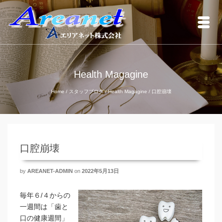
Health Magagine
Home
/
スタッフブログ
/
Health Magagine
/
口腔崩壊
口腔崩壊
by
AREANET-ADMIN
on
2022年5月13日
毎年６/４からの
一週間は「歯と
口の健康週間」