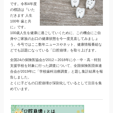
です。令和4年度
の標語は『いた
だきます 人生
100年 歯と共
に』です。
100歳人生を健康に過ごしていくために、この機会にご自
身やご家族のお口の健康状態を今一度見直してみましょ
う。今号ではここ数年ニュースやネット、健康情報番組な
どでも話題になっている「口腔崩壊」を取り上げます。
全国24の保険医協会が2012～2018年に小・中・高・特別
支援学校を対象に行った調査について、全国保険医団体連
合会が2019年に「学校歯科治療調査」と題し集計結果を報
告しました。
とくに子どもの口腔崩壊が深刻化しているとして注目を集
めています。