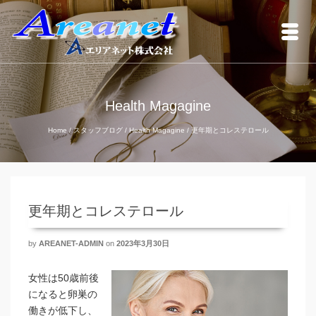
Health Magagine
Home
/
スタッフブログ
/
Health Magagine
/
更年期とコレステロール
更年期とコレステロール
by
AREANET-ADMIN
on
2023年3月30日
女性は50歳前後
になると卵巣の
働きが低下し、