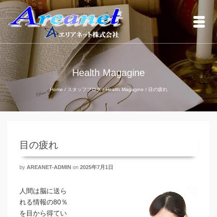
Health Magagine
Home
/
スタッフブログ
/
Health Magagine
/
目の疲れ
目の疲れ
by
AREANET-ADMIN
on
2025年7月1日
人間は脳に送ら
れる情報の80％
を目から得てい