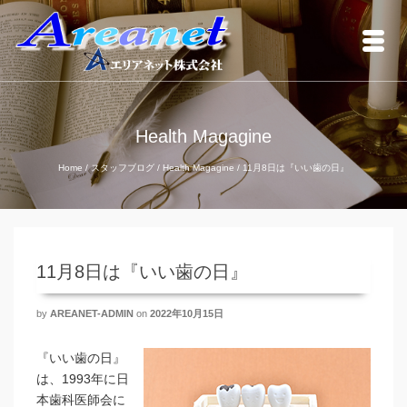
Health Magagine
Home
/
スタッフブログ
/
Health Magagine
/
11月8日は『いい歯の日』
11月8日は『いい歯の日』
by
AREANET-ADMIN
on
2022年10月15日
『いい歯の日』
は、1993年に日
本歯科医師会に