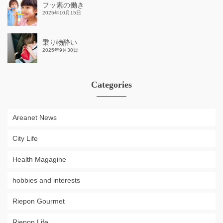
フッ素の働き
2025年10月15日
乗り物酔い
2025年9月30日
Categories
Areanet News
City Life
Health Magagine
hobbies and interests
Riepon Gourmet
Riepon Life