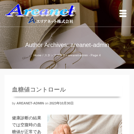
Author Archives: areanet-admin
Home
/
スタッフブログ
/
areanet-admin
- Page 4
血糖値コントロール
by
AREANET-ADMIN
on
2023年10月30日
健康診断の結果
では空腹時の血
糖値が正常であ