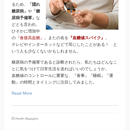
るため、
「隠れ
糖尿病」
や
「糖
尿病予備軍」
な
どとも言われ、
ひそかに増加中
の
『食後高血糖』
。またの名を
『血糖値スパイク』
。
テレビやインターネットなどで耳にしたことがある！ と
いう人も少なくないかもしれません。
糖尿病の予備軍であると診断されたら、私たちはどんなこ
とに気をつけて日常生活を送ればいいのでしょうか。
血糖値のコントロールに重要な、『食事』『睡眠』『運
動』の時間とタイミングに注目してみました。
Read More
Health Magagine