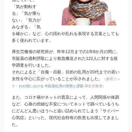
「気が動転す
る」「気が乗ら
ない」「気力が
みなぎる」「気
を確かに」など、心の揺れや乱れを表現する言葉としても
多く使われています。
厚生労働省の研究班が、昨年12月までの1年8か月の間に、
市販薬の過剰摂取により救急搬送された122人に対する疫
学調査を行いました。
それによると「自傷・自殺」目的の乱用が20代までの若い
女性を中心に広がっていることが示されました。
（参照リン
ク：
わが国における 市販薬乱用の実態と課題
-厚生労働省）
また、コロナ禍やネットの普及によって、人間関係や体調
など、心身の些細な不安についてネットで調べているうち
にどんどん悪いほうへと追い詰められてしまう『サイバー
心気症』といった、現代社会特有の疾患も出現してきまし
た。