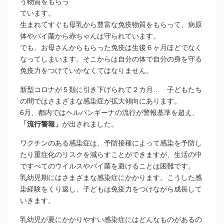
う物質をもらっ
ています。
生まれてすぐも母乳から豊富な免疫物質をもらって、病原
体やバイ菌から赤ちゃんは守られています。
でも、お母さんからもらった免疫は生後６ヶ月ほどでなく
なってしまいます。そこからは自分の体で自分の身を守る
免疫力をつけていかなくてはなりません。
新型コロナが５類に引き下げられて２カ月… 子どもたち
の間ではさまざまな感染症が拡大傾向にあります。
6月、都内ではヘルパンギーナの流行が警報基準を超え、
「流行警報」
が出されました。
ワクチンのある感染症は、予防接種によって感染を予防し
たり重症化のリスクを減らすことができますが、生活の中
ですべてのウイルスやバイ菌を避けることは困難です。
乳幼児期にはさまざまな感染症にかかります。こうした感
染経験をくり返し、子どもは免疫力をつけながら成長して
いきます。
乳幼児が夏にかかりやすい感染症にはどんなものがあるの