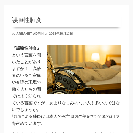
誤嚥性肺炎
by
AREANET-ADMIN
on
2023年10月13日
『誤嚥性肺炎』
という言葉を聞
いたことがあり
ますか？ 高齢
者のいるご家庭
や介護の現場で
働く人たちの間
ではよく知られ
ている言葉ですが、あまりなじみのない人も多いのではな
いでしょうか。
誤嚥による肺炎は日本人の死亡原因の第6位で全体の3.1％
を占めています。