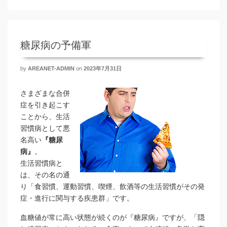
糖尿病の予備軍
by
AREANET-ADMIN
on
2023年7月31日
さまざまな合併
症を引き起こす
ことから、生活
習慣病として悪
名高い
『糖尿
病』
。
生活習慣病と
は、その名の通
り「食習慣、運動習慣、喫煙、飲酒等の生活習慣がその発
症・進行に関与する疾患群」です。
血糖値が常に高い状態が続くのが『糖尿病』ですが、「隠