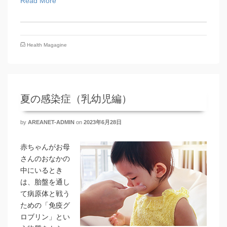
Read More
Health Magagine
夏の感染症（乳幼児編）
by
AREANET-ADMIN
on
2023年6月28日
赤ちゃんがお母
さんのおなかの
中にいるとき
は、胎盤を通し
て病原体と戦う
ための「免疫グ
ロブリン」とい