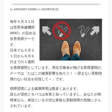
by
AREANET-ADMIN
on
2023年6月1日
毎年５月３１日
は世界保健機関
WHO）の定める
世界禁煙デーで
す。
日本でも５月３
１日から６月６
日までの１週間
を禁煙週間としています。厚生労働省が掲げる禁煙週間の
テーマは「たばこの健康影響を知ろう！ ～望まない受動喫
煙のない社会を目指して～」です。
喫煙習慣による健康障害は数多くあります。
誰もが漠然とタバコは有害と知っていますし、あなたが喫
煙者なら、身近にいる大切な家族も受動喫煙の危険にさら
されています。