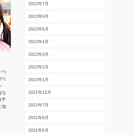
2022年7月
2022年6月
2022年5月
2022年4月
2022年3月
乗り物酔い
髪の健康
by
AREANET-ADMIN
on
2025年9月30日
by
AREANET-ADM
2022年2月
いつ
『行楽の秋』です！ 10月11月は祝日
男女を問わず、
びり
もあり、家族や友人と旅行を計画して
アファッション
2022年1月
ン
いる人も多いのではないでしょうか。
現代社会では髪
2021年12月
はな
でも、過去には旅行やドライブで楽し
ます。パーマや
歯予
い時間を過ごすはずが「乗り物酔い」
め、紫外線、ホ
2021年7月
に知
で苦い記憶が残っている、、、という
よる外からのダ
人もいるので …
Read More
の乱れや過労、
2021年6月
2021年5月