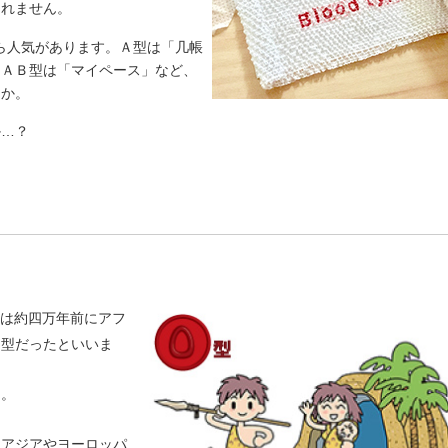
しれません。
から人気があります。Ａ型は「几帳
、ＡＢ型は「マイペース」など、
うか。
か…？
は約四万年前にアフ
Ｏ型だったといいま
た。
後アジアやヨーロッパ