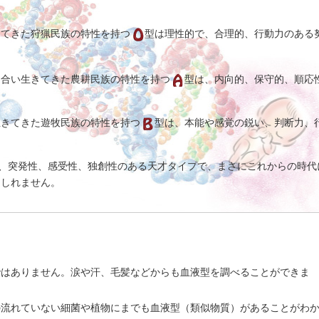
きてきた狩猟民族の特性を持つ
型は理性的で、合理的、行動力のある
し合い生きてきた農耕民族の特性を持つ
型は、内向的、保守的、順応
生きてきた遊牧民族の特性を持つ
型は、本能や感覚の鋭い、判断力、
、突発性、感受性、独創性のある天才タイプで、まさにこれからの時代
もしれません。
ではありません。涙や汗、毛髪などからも血液型を調べることができま
の流れていない細菌や植物にまでも血液型（類似物質）があることがわ