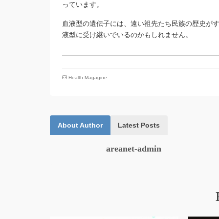
っています。
血液型の遺伝子には、遠い祖先たち民族の歴史が
液型に受け継いでいるのかもしれません。
Health Magagine
About Author
Latest Posts
areanet-admin