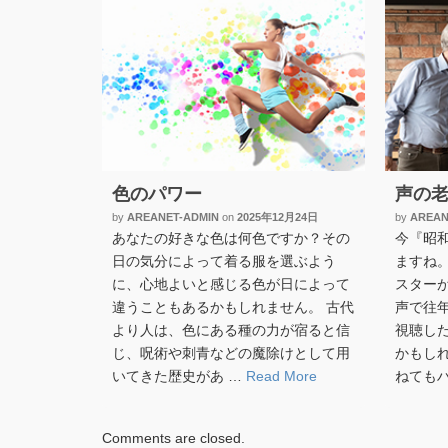
色のパワー
声の
by
AREANET-ADMIN
on
2025年12月24日
by
AREAN
あなたの好きな色は何色ですか？その
今『昭
日の気分によって着る服を選ぶよう
ますね
に、心地よいと感じる色が日によって
スター
違うこともあるかもしれません。 古代
声で往
より人は、色にある種の力が宿ると信
視聴し
じ、呪術や刺青などの魔除けとして用
かもし
いてきた歴史があ …
Read More
ねても
Comments are closed.