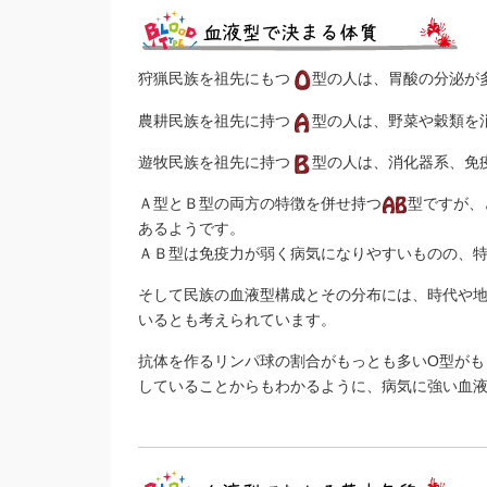
狩猟民族を祖先にもつ
型の人は、胃酸の分泌が
農耕民族を祖先に持つ
型の人は、野菜や穀類を
遊牧民族を祖先に持つ
型の人は、消化器系、免
Ａ型とＢ型の両方の特徴を併せ持つ
型ですが、
あるようです。
ＡＢ型は免疫力が弱く病気になりやすいものの、
そして民族の血液型構成とその分布には、時代や
いるとも考えられています。
抗体を作るリンパ球の割合がもっとも多いO型がも
していることからもわかるように、病気に強い血