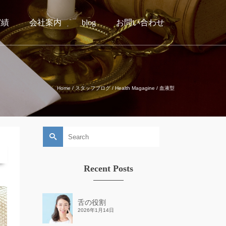
実績
会社案内
blog
お問い合わせ
Home
/
スタッフブログ
/
Health Magagine
/
血液型
Search
for:
Recent Posts
舌の役割
2026年1月14日