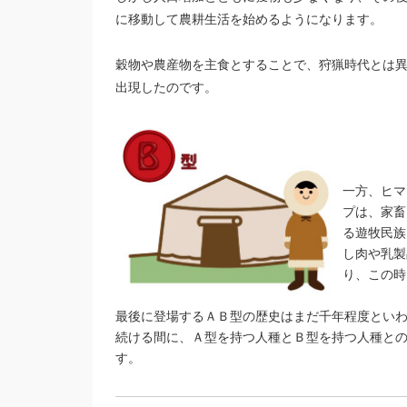
に移動して農耕生活を始めるようになります。
穀物や農産物を主食とすることで、狩猟時代とは
出現したのです。
一方、ヒマ
プは、家畜
る遊牧民族
し肉や乳製
り、この時
最後に登場するＡＢ型の歴史はまだ千年程度とい
続ける間に、Ａ型を持つ人種とＢ型を持つ人種と
す。