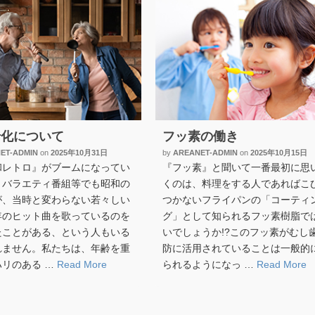
老化について
フッ素の働き
ET-ADMIN
on
2025年10月31日
by
AREANET-ADMIN
on
2025年10月15日
和レトロ』がブームになってい
『フッ素』と聞いて一番最初に思
。バラエティ番組等でも昭和の
くのは、料理をする人であればこ
が、当時と変わらない若々しい
つかないフライパンの「コーティ
年のヒット曲を歌っているのを
グ」として知られるフッ素樹脂で
たことがある、という人もいる
いでしょうか!?このフッ素がむし
れません。私たちは、年齢を重
防に活用されていることは一般的
ハリのある …
Read More
られるようになっ …
Read More