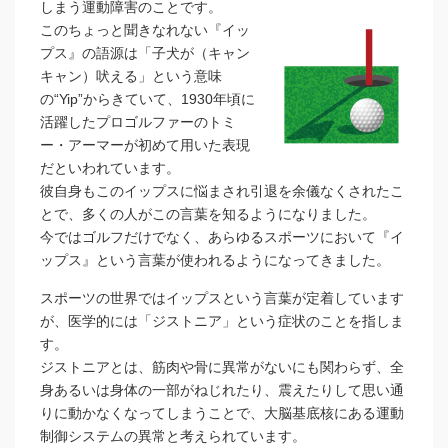
しまう運動障害のことです。
このちょっと聞きなれない『イッ
プス』の語源は「子犬が（キャン
キャン）吠える」という意味
の“Yip”からきていて、1930年頃に
活躍したプロゴルファーのトミ
ー・アーマーが初めて用いた表現
だといわれています。
彼自身もこのイップスに悩まされ引退を余儀なくされたこ
とで、多くの人がこの言葉を知るようになりました。
今ではゴルフだけでなく、あらゆるスポーツにおいて『イ
ップス』という言葉が使われるようになってきました。
スポーツの世界ではイップスという言葉が定着しています
が、医学的には「ジストニア」という症状のことを指しま
す。
ジストニアとは、筋肉や骨に異常がないにも関わらず、全
身あるいは身体の一部がねじれたり、震えたりして思い通
りに動かなくなってしまうことで、大脳基底核にある運動
制御システムの異常と考えられています。