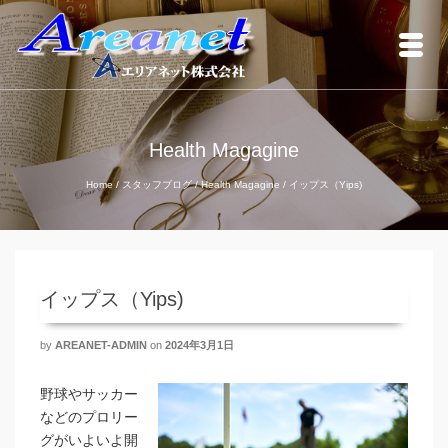
Health Magagine
Home
/
スタッフブログ
/
Health Magagine
/
イップス（Yips)
イップス（Yips)
by
AREANET-ADMIN
on
2024年3月1日
野球やサッカー
などのプロリー
グがいよいよ開