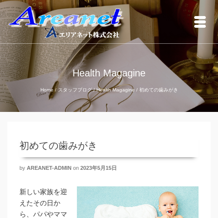
Health Magagine
Home
/
スタッフブログ
/
Health Magagine
/
初めての歯みがき
初めての歯みがき
by
AREANET-ADMIN
on
2023年5月15日
新しい家族を迎
えたその日か
ら、パパやママ