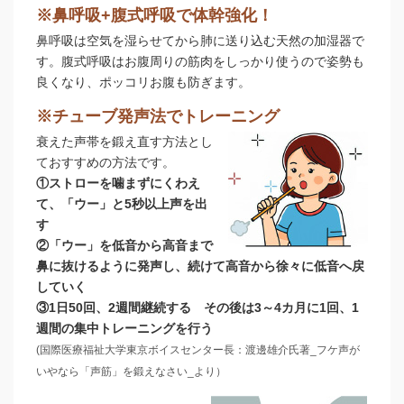
※鼻呼吸+腹式呼吸で体幹強化！
鼻呼吸は空気を湿らせてから肺に送り込む天然の加湿器で
す。腹式呼吸はお腹周りの筋肉をしっかり使うので姿勢も
良くなり、ポッコリお腹も防ぎます。
※チューブ発声法でトレーニング
衰えた声帯を鍛え直す方法とし
ておすすめの方法です。
①ストローを噛まずにくわえ
て、「ウー」と5秒以上声を出
す
②「ウー」を低音から高音まで
鼻に抜けるように発声し、続けて高音から徐々に低音へ戻
していく
③1日50回、2週間継続する その後は3～4カ月に1回、1
週間の集中トレーニングを行う
(国際医療福祉大学東京ボイスセンター長：渡邊雄介氏著_フケ声が
いやなら「声筋」を鍛えなさい_より）