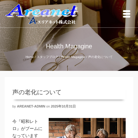
Health Magagine
Home
/
スタッフブログ
/
Health Magagine
/
声の老化について
声の老化について
by
AREANET-ADMIN
on
2025年10月31日
今『昭和レト
ロ』がブームに
なっています