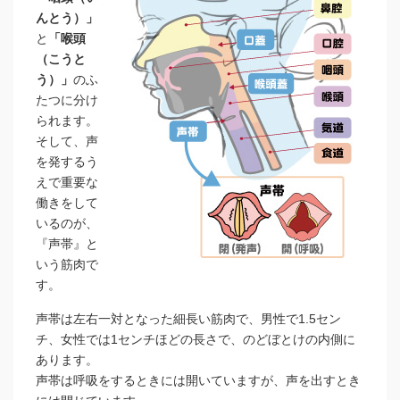
んとう）」
と
「喉頭
（こうと
う）」
のふ
たつに分け
られます。
そして、声
を発するう
えで重要な
働きをして
いるのが、
『声帯』と
いう筋肉で
す。
声帯は左右一対となった細長い筋肉で、男性で1.5セン
チ、女性では1センチほどの長さで、のどぼとけの内側に
あります。
声帯は呼吸をするときには開いていますが、声を出すとき