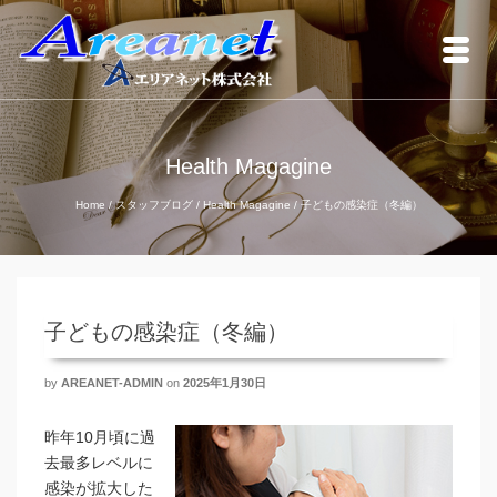
Health Magagine
Home
/
スタッフブログ
/
Health Magagine
/
子どもの感染症（冬編）
子どもの感染症（冬編）
by
AREANET-ADMIN
on
2025年1月30日
昨年10月頃に過
去最多レベルに
感染が拡大した