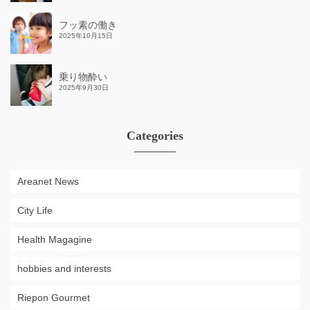
フッ素の働き
2025年10月15日
乗り物酔い
2025年9月30日
Categories
Areanet News
City Life
Health Magagine
hobbies and interests
Riepon Gourmet