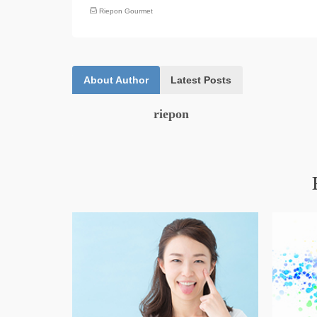
Riepon Gourmet
About Author
Latest Posts
riepon