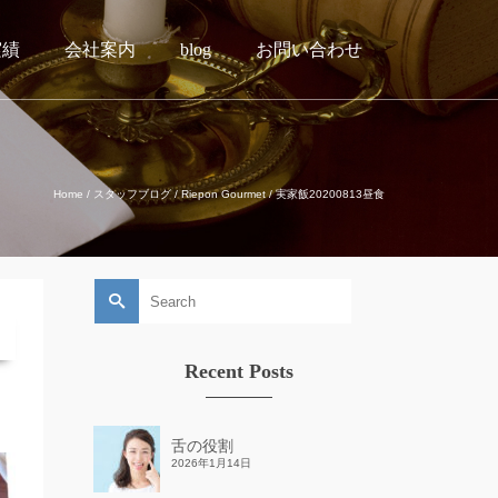
実績
会社案内
blog
お問い合わせ
Home
/
スタッフブログ
/
Riepon Gourmet
/
実家飯20200813昼食
Search
for:
Recent Posts
舌の役割
2026年1月14日