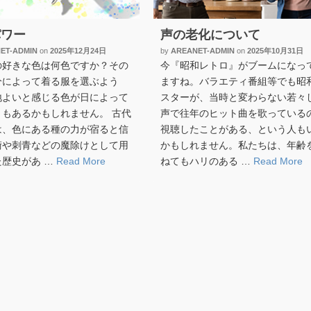
パワー
声の老化について
ET-ADMIN
on
2025年12月24日
by
AREANET-ADMIN
on
2025年10月31日
の好きな色は何色ですか？その
今『昭和レトロ』がブームになっ
分によって着る服を選ぶよう
ますね。バラエティ番組等でも昭
地よいと感じる色が日によって
スターが、当時と変わらない若々
ともあるかもしれません。 古代
声で往年のヒット曲を歌っている
は、色にある種の力が宿ると信
視聴したことがある、という人も
術や刺青などの魔除けとして用
かもしれません。私たちは、年齢
た歴史があ …
Read More
ねてもハリのある …
Read More