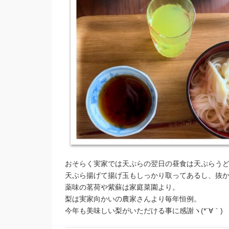
おそらく実家では天ぷらの翌日の昼食は天ぷらう
天ぷら揚げて揚げ玉もしっかり取ってあるし、抜
薬味の茗荷や紫蘇は家庭菜園より。
梨は実家向かいの農家さんより毎年恒例。
今年も美味しい梨がいただける事に感謝ヽ(*´∀｀)