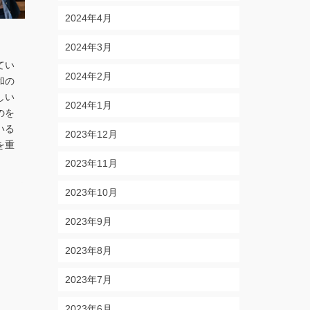
2024年4月
フッ素の働き
乗り物酔い
2024年3月
by
AREANET-ADMIN
on
2025年10月15日
by
AREANET-ADM
てい
『フッ素』と聞いて一番最初に思いつ
『行楽の秋』で
2024年2月
和の
くのは、料理をする人であればこびり
もあり、家族や
しい
つかないフライパンの「コーティン
いる人も多いの
2024年1月
のを
グ」として知られるフッ素樹脂ではな
でも、過去には
いる
いでしょうか!?このフッ素がむし歯予
い時間を過ごす
2023年12月
を重
防に活用されていることは一般的に知
で苦い記憶が残
られるようになっ …
Read More
人もいるので 
2023年11月
2023年10月
2023年9月
2023年8月
2023年7月
2023年6月