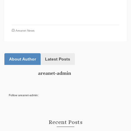
Areanet News
About Author
Latest Posts
areanet-admin
Follow areanet-admin:
Recent Posts