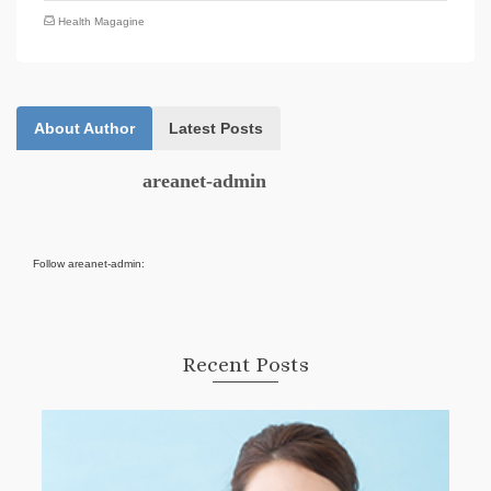
Health Magagine
About Author
Latest Posts
areanet-admin
Follow areanet-admin:
Recent Posts