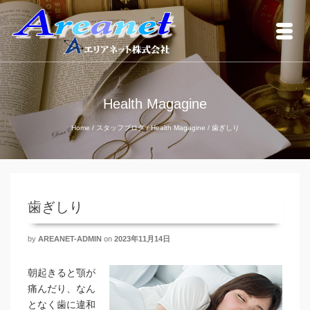
Health Magagine
Home
/
スタッフブログ
/
Health Magagine
/
歯ぎしり
歯ぎしり
by
AREANET-ADMIN
on
2023年11月14日
朝起きると顎が
痛んだり、なん
となく歯に違和