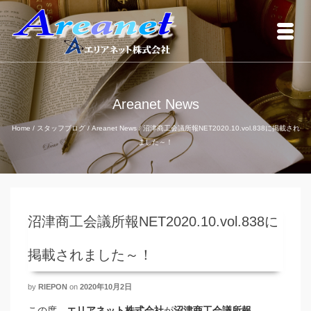
Areanet News
Home
/
スタッフブログ
/
Areanet News
/
沼津商工会議所報NET2020.10.vol.838に掲載され
ました～！
沼津商工会議所報NET2020.10.vol.838に
掲載されました～！
by
RIEPON
on
2020年10月2日
この度、
エリアネット株式会社
が
沼津商工会議所報