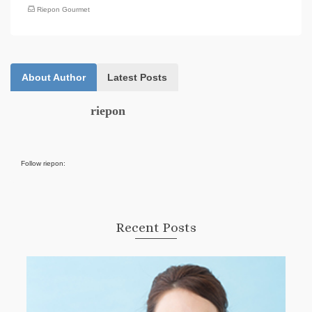
Riepon Gourmet
About Author
Latest Posts
riepon
Follow riepon:
Recent Posts