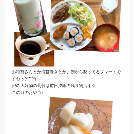
お稲荷さんとか海苔巻きとか、朝から凝ってるプレートで
すねっ(*´꒳`*)
娘の大好物の蒟蒻は前日夕飯の残り物活用☆
この日のおやつ♪